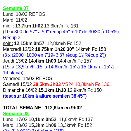
Semaine 07
Lundi 10/02 REPOS
Mardi 11/02
midi :
13,7km 1h02
13,3km/h Fc 161
(10 x 300 de 57'' à 59'' récup 45'' + 10' de 30/30 à 105%)
Récup 3'
soir :
12,15km 0h57'
12,8km/h Fc 152
Mercredi 12/02
18,75km 1h20'30''
14km/h Fc 158
(3 x (2000+1000 en 7'19- 3'37 récup 1'/ Récup 2'))
Jeudi 13/02
14,4km 1h00
14,4km/h Fc 157
(15' à 13,5km/h -15' à 14,6km/h -15' à 15,1km/h - 15' à
14,5km/h)
Vendredi 14/02 REPOS
Samedi 15/02
38,5km 3h33
VS24 10,8km/h Fc 136
Dimanche 16/02
15,1km 1h10
12,9km/h Fc 150
(test sur 10km à allure semi en 38'45'')
TOTAL SEMAINE : 112,6km en 9h02
Semaine 08
Lundi 17/02
10,1km 0h52'
11,6km/h Fc 137
Mardi 18/02
15,3km 1h09
13,3km/h Fc 152