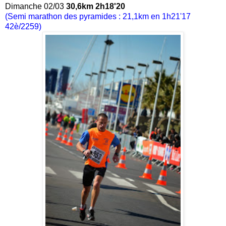
Dimanche 02/03
30,6km 2h18'20
(Semi marathon des pyramides : 21,1km en 1h21'17
42è/2259)