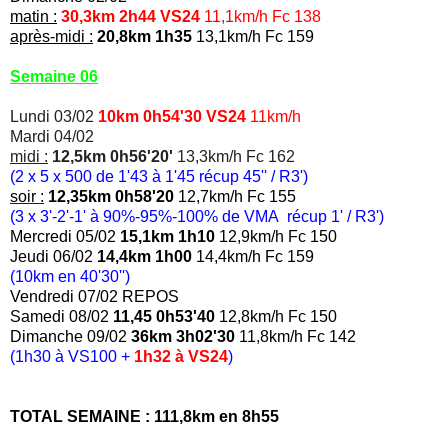
matin :
30,3km 2h44 VS24
11,1km/h Fc 138
après-midi :
20,8km 1h35
13,1km/h Fc 159
Semaine 06
Lundi 03/02
10km 0h54'30 VS24
11km/h
Mardi 04/02
midi :
12,5km 0h56'20'
13,3km/h Fc 162
(2 x 5 x 500 de 1'43 à 1'45 récup 45'' / R3')
soir :
12,35km 0h58'20
12,7km/h Fc 155
(3 x 3'-2'-1' à 90%-95%-100% de VMA récup 1' / R3')
Mercredi 05/02
15,1km 1h10
12,9km/h Fc 150
Jeudi 06/02
14,4km 1h00
14,4km/h Fc 159
(10km en 40'30'')
Vendredi 07/02 REPOS
Samedi 08/02
11,45 0h53'40
12,8km/h Fc 150
Dimanche 09/02
36km 3h02'30
11,8km/h Fc 142
(1h30 à VS100 +
1h32 à VS24
)
TOTAL SEMAINE : 111,8km en 8h55