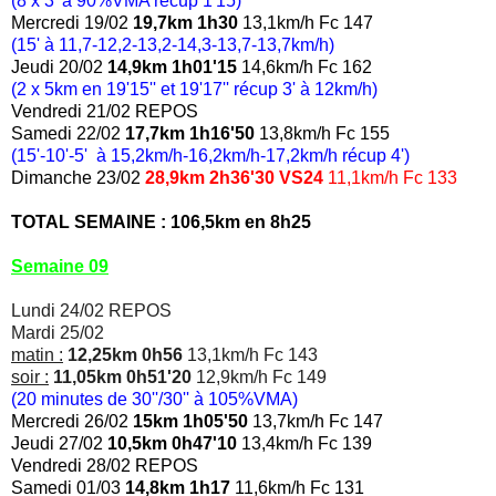
(8 x 3' à 90%VMA récup 1'15)
Mercredi 19/02
19,7km 1h30
13,1km/h Fc 147
(15' à 11,7-12,2-13,2-14,3-13,7-13,7km/h)
Jeudi 20/02
14,9km 1h01'15
14,6km/h Fc 162
(2 x 5km en 19'15'' et 19'17'' récup 3' à 12km/h)
Vendredi 21/02 REPOS
Samedi 22/02
17,7km 1h16'50
13,8km/h Fc 155
(15'-10'-5' à 15,2km/h-16,2km/h-17,2km/h récup 4')
Dimanche 23/02
28,9km 2h36'30 VS24
11,1km/h Fc 133
TOTAL SEMAINE : 106,5km en 8h25
Semaine 09
Lundi 24/02 REPOS
Mardi 25/02
matin :
12,25km 0h56
13,1km/h Fc 143
soir :
11,05km 0h51'20
12,9km/h Fc 149
(20 minutes de 30''/30'' à 105%VMA)
Mercredi 26/02
15km 1h05'50
13,7km/h Fc 147
Jeudi 27/02
10,5km 0h47'10
13,4km/h Fc 139
Vendredi 28/02 REPOS
Samedi 01/03
14,8km 1h17
11,6km/h Fc 131